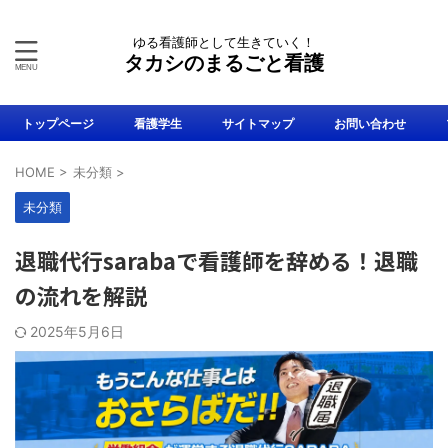
ゆる看護師として生きていく！
タカシのまるごと看護
トップページ
看護学生
サイトマップ
お問い合わせ
HOME
>
未分類
>
未分類
退職代行sarabaで看護師を辞める！退職
の流れを解説
2025年5月6日