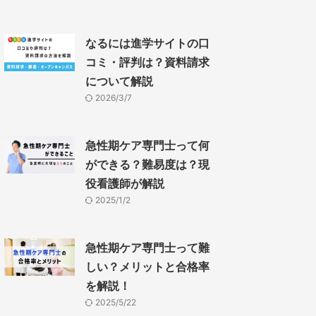
なるには進学サイトの口
コミ・評判は？資料請求
について解説
2026/3/7
急性期ケア専門士って何
ができる？難易度は？現
役看護師が解説
2025/1/2
急性期ケア専門士って難
しい？メリットと合格率
を解説！
2025/5/22