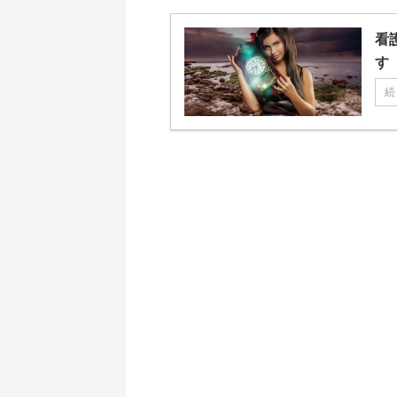
看
す
続